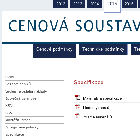
2015
2012
2013
2014
2016
Cenové podmínky
Technické podmínky
Te
Úvod
Specifikace
Seznam ceníků
Vedlejší a ostatní náklady
Materiály a specifikace
Společná ustanovení
HSV
Hodnoty rabatů
PSV
Ztratné materiálů
Montážní práce
Agregované položky
Specifikace