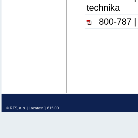
technika
800-787 |
© RTS, a. s. | Lazaretní | 615 00