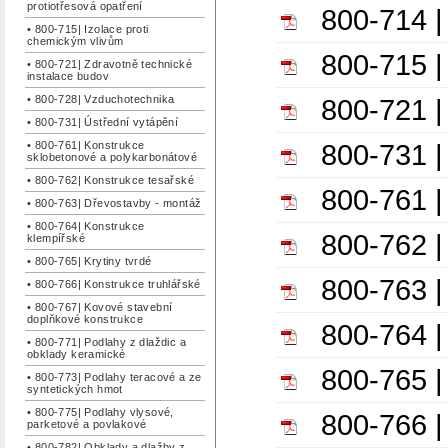
protiotřesová opatření
800-714 |
• 800-715| Izolace proti
chemickým vlivům
800-715 |
• 800-721| Zdravotně technické
instalace budov
800-721 |
• 800-728| Vzduchotechnika
• 800-731| Ústřední vytápění
800-731 |
• 800-761| Konstrukce
sklobetonové a polykarbonátové
• 800-762| Konstrukce tesařské
800-761 |
• 800-763| Dřevostavby - montáž
• 800-764| Konstrukce
800-762 |
klempířské
• 800-765| Krytiny tvrdé
800-763 |
• 800-766| Konstrukce truhlářské
• 800-767| Kovové stavební
doplňkové konstrukce
800-764 |
• 800-771| Podlahy z dlaždic a
obklady keramické
800-765 | 
• 800-773| Podlahy teracové a ze
syntetických hmot
• 800-775| Podlahy vlysové,
800-766 |
parketové a povlakové
• 800-782| Obklady a dlažby z