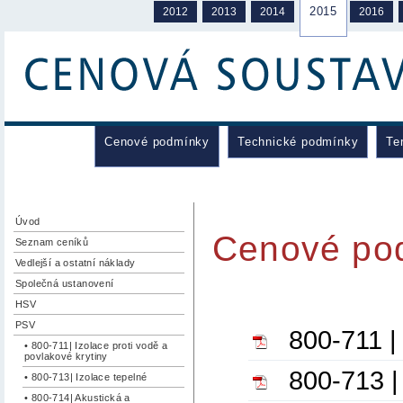
2015
2012
2013
2014
2016
Cenové podmínky
Technické podmínky
Te
Úvod
Cenové po
Seznam ceníků
Vedlejší a ostatní náklady
Společná ustanovení
HSV
PSV
800-711 | 
• 800-711| Izolace proti vodě a
povlakové krytiny
800-713 |
• 800-713| Izolace tepelné
• 800-714| Akustická a