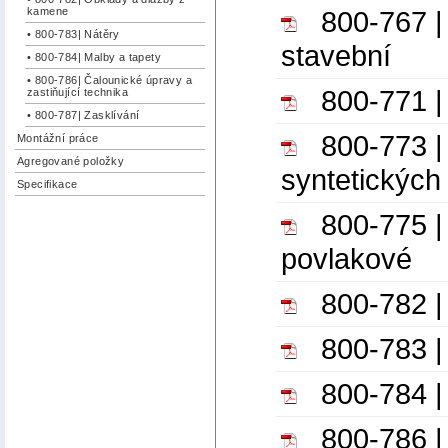
800-767 |
kamene
• 800-783| Nátěry
stavební
• 800-784| Malby a tapety
• 800-786| Čalounické úpravy a
800-771 |
zastiňující technika
• 800-787| Zasklívání
800-773 |
Montážní práce
Agregované položky
syntetických
Specifikace
800-775 |
povlakové
800-782 |
800-783 |
800-784 |
800-786 |